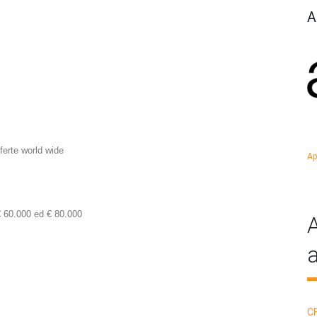
A
ferte world wide
Ap
 60.000 ed € 80.000
A
a
C