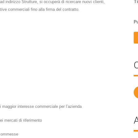
Ti
d indirizzo Strutture, si occuperà di ricercare nuovi clienti,
ative commerciali fino alla firma del contratto.
Pu
C
 di maggior interesse commerciale per l’azienda
A
ei mercati di riferimento
le commesse