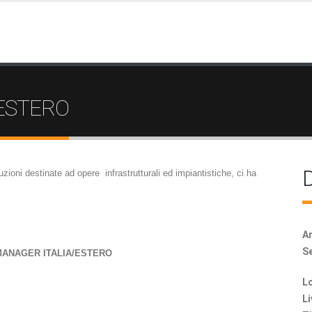
/ESTERO
D
ruzioni destinate ad opere
infrastrutturali ed impiantistiche, ci ha
Ar
Se
MANAGER ITALIA/ESTERO
Lo
Li