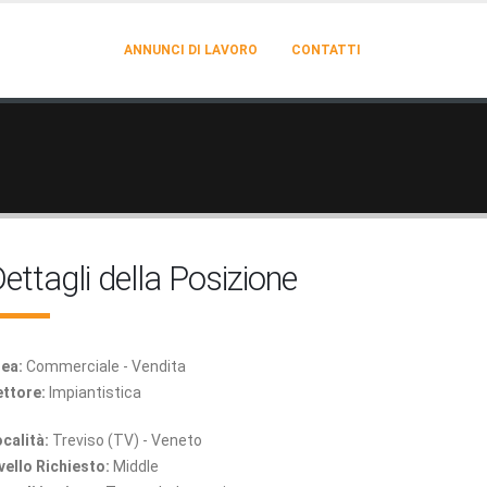
ANNUNCI DI LAVORO
CONTATTI
ettagli della Posizione
ea:
Commerciale - Vendita
ttore:
Impiantistica
calità:
Treviso (TV) - Veneto
vello Richiesto:
Middle