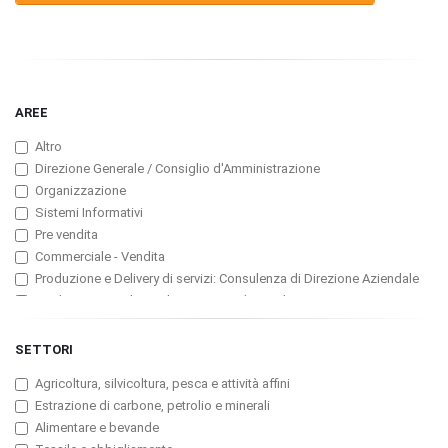
AREE
Altro
Direzione Generale / Consiglio d'Amministrazione
Organizzazione
Sistemi Informativi
Pre vendita
Commerciale - Vendita
Produzione e Delivery di servizi: Consulenza di Direzione Aziendale
Produzione e Delivery di servizi: ICT (Consulenza, Servizi
Professionali, Software)
Produzione e Delivery di servizi: Assicurazioni
SETTORI
Produzione e Delivery di servizi: Banche e Finanzarie
Agricoltura, silvicoltura, pesca e attività affini
Produzione e Delivery di servizi: Pubblicità
Estrazione di carbone, petrolio e minerali
Customer Service, Manutenzione e Assistenza tecnica
Alimentare e bevande
Marketing / Pubbliche Relazioni