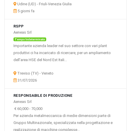
Udine (UD) - Friuli-Venezia Giulia
Alberghi e ristoranti
5 giorni fa
Trasporti
Turismo
Telecomunicazioni (servizi)
RSPP
Banche e parabancario
Aeneas Srl
Assicurazioni
Tempo Indeterminato
Informatica, software, servizi EDP e attività connesse
Importante azienda leader nel suo settore con vari plant
Consulenza aziendale, attività professionali e servizi per le aziende
produttivi ci ha incaricato di ricercare, per un ampliamento
Pubblica amministrazione
dell’area HSE del Nord Est Itali...
Istruzione
Sanità e servizi sociali
Treviso (TV) - Veneto
Altre attività dei servizi
31/07/2026
Elettrodomestici
RESPONSABILE DI PRODUZIONE
Aeneas Srl
€ 60,000
-
70,000
Per azienda metalmeccanica di medie dimensioni parte di
Gruppo Multinazionale, specializzata nella progettazione e
realizzazione di macchine complesse...