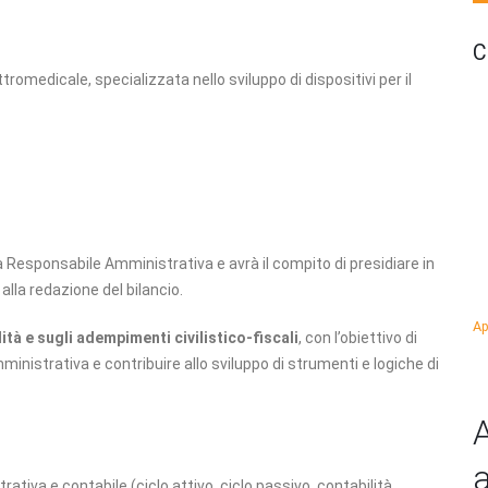
C
ttromedicale, specializzata nello sviluppo di dispositivi per il
 Responsabile Amministrativa e avrà il compito di presidiare in
alla redazione del bilancio.
Ap
ità e sugli adempimenti civilistico-fiscali
, con l’obiettivo di
nistrativa e contribuire allo sviluppo di strumenti e logiche di
A
a
ativa e contabile (ciclo attivo, ciclo passivo, contabilità