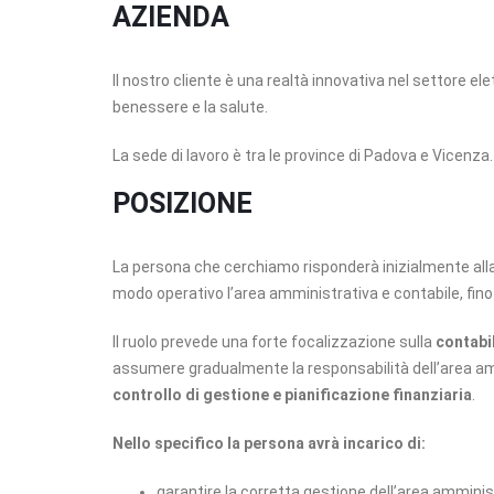
AZIENDA
Il nostro cliente è una realtà innovativa nel settore ele
benessere e la salute.
La sede di lavoro è tra le province di Padova e Vicenza.
POSIZIONE
La persona che cerchiamo risponderà inizialmente alla
modo operativo l’area amministrativa e contabile, fino 
Il ruolo prevede una forte focalizzazione sulla
contabil
assumere gradualmente la responsabilità dell’area ammi
controllo di gestione e pianificazione finanziaria
.
Nello specifico la persona avrà incarico di:
garantire la corretta gestione dell’area amministr