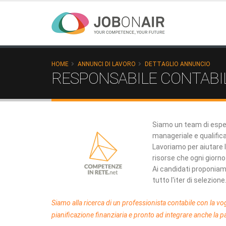
HOME
ANNUNCI DI LAVORO
DETTAGLIO ANNUNCIO
RESPONSABILE CONTABIL
Siamo un team di esper
manageriale e qualifica
Lavoriamo per aiutare le
risorse che ogni giorn
Ai candidati proponiam
tutto l'iter di selezione
Siamo alla ricerca di un professionista contabile con la vogli
pianificazione finanziaria e pronto ad integrare anche la pa