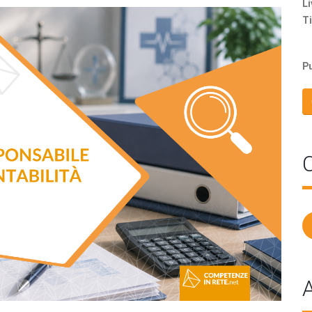
Li
Ti
Pu
C
A