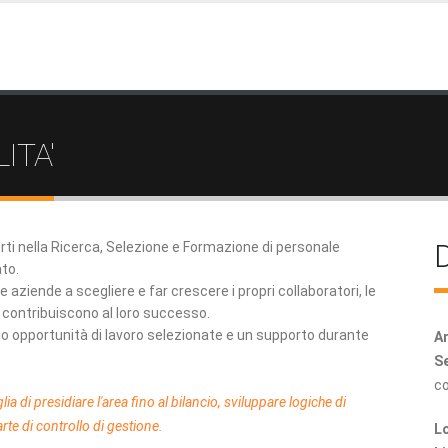
ITA'
D
ti nella Ricerca, Selezione e Formazione di personale
to.
 aziende a scegliere e far crescere i propri collaboratori, le
o contribuiscono al loro successo.
o opportunità di lavoro selezionate e un supporto durante
Ar
.
Se
c
a di presidiare l'area fino al bilancio, sviluppare logiche di
rte di controllo di gestione.
Lo