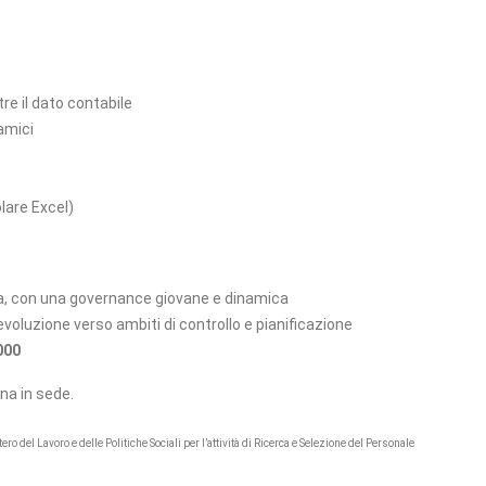
re il dato contabile
namici
lare Excel)
ta, con una governance giovane e dinamica
 evoluzione verso ambiti di controllo e pianificazione
000
ana in sede.
 del Lavoro e delle Politiche Sociali per l’attività di Ricerca e Selezione del Personale