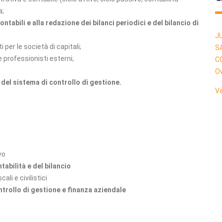
a;
ntabili e alla redazione dei bilanci periodici e del bilancio di
J
i per le società di capitali;
SA
e professionisti esterni;
C
Ov
del sistema di controllo di gestione.
Ve
vo
tabilità e del bilancio
ali e civilistici
ntrollo di gestione e finanza aziendale