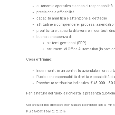
autonomia operativa e senso di responsabilità
precisione e affidabilità
capacità analitica e attenzione al dettaglio
attitudine a comprendere i processi aziendali olt
proattività e capacità di lavorare in contesti di
buona conoscenza di:
sistemi gestionali (ERP)
strumenti di Office Automation (in partico
Cosa offriamo:
Inserimento in un contesto aziendale in cresci
Ruolo con responsabilità diretta e possibilità di
Pacchetto retributivo indicativo:
€ 45.000 – 50.
Per la natura del ruolo, è richiesta la presenza quotidi
Competenze in Rete srl è società autorizzata a tempo indeterminato dal Ministero
Prot. 39/0001396 del 02.02.2016.