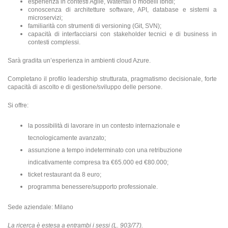
esperienza in contesti Agile, Waterfall o modelli ibridi;
conoscenza di architetture software, API, database e sistemi a
microservizi;
familiarità con strumenti di versioning (Git, SVN);
capacità di interfacciarsi con stakeholder tecnici e di business in
contesti complessi.
Sarà gradita un’esperienza in ambienti cloud Azure.
Completano il profilo leadership strutturata, pragmatismo decisionale, forte
capacità di ascolto e di gestione/sviluppo delle persone.
Si offre:
la possibilità di lavorare in un contesto internazionale e
tecnologicamente avanzato;
assunzione a tempo indeterminato con una retribuzione
indicativamente compresa tra €65.000 ed €80.000;
ticket restaurant da 8 euro;
programma benessere/supporto professionale.
Sede aziendale: Milano
La ricerca è estesa a entrambi i sessi (L. 903/77).