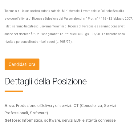
Telema s.r.l. è una società autorizzata dal Ministero del Lavoro e delle Politiche Sociali a
svolgere l'attività di Ricerca e Selezione del Personale col n.° Prot. n° 4415 - 12 febbraio 2007.
I dati saranno trattati esclusivamente ai fini di Ricerca di Personale e saranno conservati
anche per ricerche future. Sono garantiti i diritti di cui al D.lgs.196/03. Le ricerche sono
rivolte a persone di entrambe i sessi (L. 903/77).
Candidati ora
Dettagli della Posizione
Area:
Produzione e Delivery di servizi: ICT (Consulenza, Servizi
Professionali, Software)
Settore:
Informatica, software, servizi EDP e attività connesse