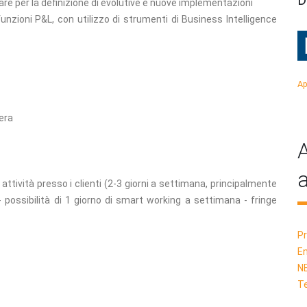
D
are per la definizione di evolutive e nuove implementazioni
 funzioni P&L, con utilizzo di strumenti di Business Intelligence
Ap
hera
A
a
 attività presso i clienti (2-3 giorni a settimana, principalmente
 - possibilità di 1 giorno di smart working a settimana - fringe
Pr
E
N
Te