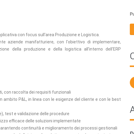
Pu
plicativa con focus sull'area Produzione e Logistica.
nte aziende manifatturiere, con l'obiettivo di implementare,
one della produzione e della logistica all'interno dell'ERP
C
ti, con raccolta dei requisiti funzionali
n ambito P&L, in linea con le esigenze del cliente e con le best
A
e), test e validazione delle procedure
ilizzo efficace delle soluzioni implementate
garantendo continuità e miglioramento dei processi gestionali