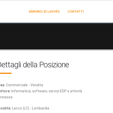
ANNUNCI DI LAVORO
CONTATTI
ettagli della Posizione
ea:
Commerciale - Vendita
ttore:
Informatica, software, servizi EDP e attività
onnesse
calità:
Lecco (LC) - Lombardia