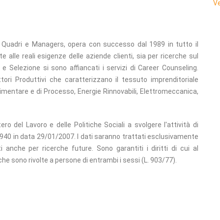
Ve
di Quadri e Managers, opera con successo dal 1989 in tutto il
 alle reali esigenze delle aziende clienti, sia per ricerche sul
rca e Selezione si sono affiancati i servizi di Career Counseling.
ttori Produttivi che caratterizzano il tessuto imprenditoriale
Alimentare e di Processo, Energie Rinnovabili, Elettromeccanica,
ro del Lavoro e delle Politiche Sociali a svolgere l'attività di
2940 in data 29/01/2007. I dati saranno trattati esclusivamente
 anche per ricerche future. Sono garantiti i diritti di cui al
he sono rivolte a persone di entrambi i sessi (L. 903/77).