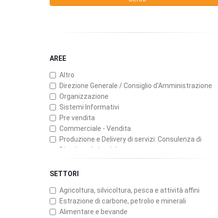
AREE
Altro
Direzione Generale / Consiglio d'Amministrazione
Organizzazione
Sistemi Informativi
Pre vendita
Commerciale - Vendita
Produzione e Delivery di servizi: Consulenza di
Direzione Aziendale
Produzione e Delivery di servizi: ICT (Consulenza,
Servizi Professionali, Software)
SETTORI
Produzione e Delivery di servizi: Assicurazioni
Agricoltura, silvicoltura, pesca e attività affini
Produzione e Delivery di servizi: Banche e Finanzari
Estrazione di carbone, petrolio e minerali
Produzione e Delivery di servizi: Pubblicità
Alimentare e bevande
Customer Service, Manutenzione e Assistenza