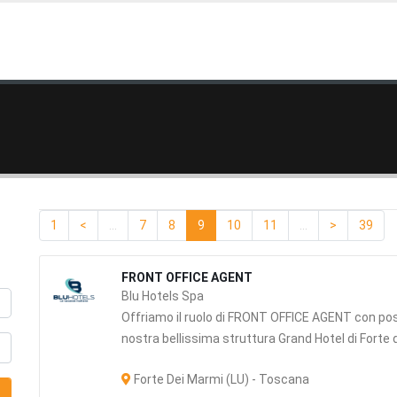
1
<
...
7
8
9
10
11
...
>
39
FRONT OFFICE AGENT
Blu Hotels Spa
Offriamo il ruolo di FRONT OFFICE AGENT con pos
nostra bellissima struttura Grand Hotel di Forte d
Forte Dei Marmi (LU) - Toscana