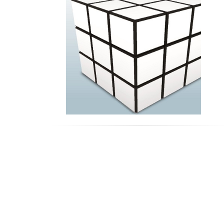
ed acqua
Edile, costruzioni e grandi opere
Commercio all'ingrosso e servizi connessi
Grande distribuzione, distribuzione organizzata e
servizi connessi
Alberghi e ristoranti
Trasporti
Turismo
Telecomunicazioni (servizi)
Banche e parabancario
Assicurazioni
Informatica, software, servizi EDP e attività
connesse
Consulenza aziendale, attività professionali e servi
per le aziende
Pubblica amministrazione
Istruzione
Sanità e servizi sociali
Altre attività dei servizi
Elettrodomestici