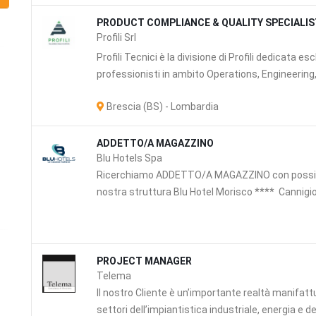
PRODUCT COMPLIANCE & QUALITY SPECIALI
Profili Srl
Profili Tecnici è la divisione di Profili dedicata e
professionisti in ambito Operations, Engineering, 
Brescia (BS) - Lombardia
ADDETTO/A MAGAZZINO
Blu Hotels Spa
Ricerchiamo ADDETTO/A MAGAZZINO con possibil
nostra struttura Blu Hotel Morisco **** Cannigio
PROJECT MANAGER
Telema
e
Il nostro Cliente è un’importante realtà manifattur
settori dell’impiantistica industriale, energia e dell