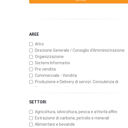
AREE
Altro
Direzione Generale / Consiglio d'Amministrazione
Organizzazione
Sistemi Informativi
Pre vendita
Commerciale - Vendita
Produzione e Delivery di servizi: Consulenza di
Direzione Aziendale
Produzione e Delivery di servizi: ICT (Consulenza,
Servizi Professionali, Software)
SETTORI
Produzione e Delivery di servizi: Assicurazioni
Agricoltura, silvicoltura, pesca e attività affini
Produzione e Delivery di servizi: Banche e Finanzari
Estrazione di carbone, petrolio e minerali
Produzione e Delivery di servizi: Pubblicità
Alimentare e bevande
Customer Service, Manutenzione e Assistenza