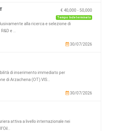
ST
€ 40,000
-
50,000
Tempo Indeterminato
sclusivamente alla ricerca e selezione di
R&D e ...
30/07/2026
ità di inserimento immediato per
ne di Arzachena (OT).VIS...
30/07/2026
iera attiva a livello internazionale nei
’Oil...