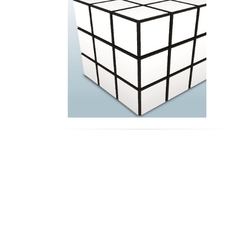
ed acqua
Edile, costruzioni e grandi opere
Commercio all'ingrosso e servizi connessi
Grande distribuzione, distribuzione organizzata e
servizi connessi
Alberghi e ristoranti
Trasporti
Turismo
Telecomunicazioni (servizi)
Banche e parabancario
Assicurazioni
Informatica, software, servizi EDP e attività
connesse
Consulenza aziendale, attività professionali e servi
per le aziende
Pubblica amministrazione
Istruzione
Sanità e servizi sociali
Altre attività dei servizi
Elettrodomestici