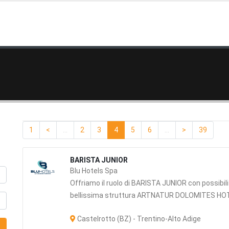
1
<
...
2
3
4
5
6
...
>
39
BARISTA JUNIOR
Blu Hotels Spa
Offriamo il ruolo di BARISTA JUNIOR con possibil
bellissima struttura ARTNATUR DOLOMITES HOTE
Castelrotto (BZ) - Trentino-Alto Adige