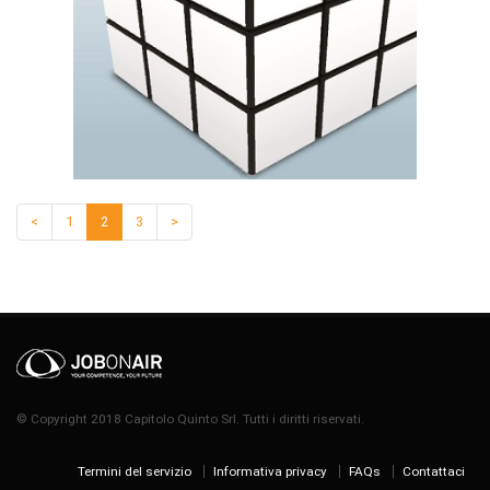
<
1
2
3
>
© Copyright 2018 Capitolo Quinto Srl. Tutti i diritti riservati.
Termini del servizio
Informativa privacy
FAQs
Contattaci