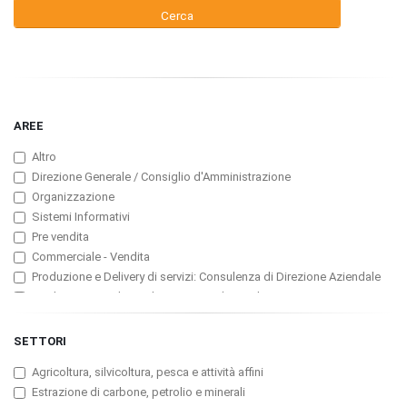
AREE
Altro
Direzione Generale / Consiglio d'Amministrazione
Organizzazione
Sistemi Informativi
Pre vendita
Commerciale - Vendita
Produzione e Delivery di servizi: Consulenza di Direzione Aziendale
Produzione e Delivery di servizi: ICT (Consulenza, Servizi
Professionali, Software)
Produzione e Delivery di servizi: Assicurazioni
SETTORI
Produzione e Delivery di servizi: Banche e Finanzarie
Agricoltura, silvicoltura, pesca e attività affini
Produzione e Delivery di servizi: Pubblicità
Estrazione di carbone, petrolio e minerali
Customer Service, Manutenzione e Assistenza tecnica