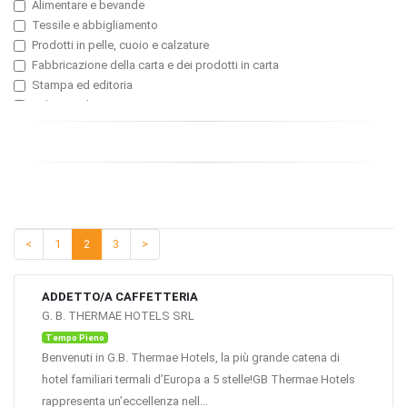
Alimentare e bevande
Marketing / Pubbliche Relazioni
Tessile e abbigliamento
Produzione Industriale / Manufacturing
Prodotti in pelle, cuoio e calzature
Acquisti / Approvvigionamenti/ Procurement
Fabbricazione della carta e dei prodotti in carta
Progettazione / Integrazione / Ricerca & Sviluppo (Industria)
Stampa ed editoria
Logistica
Industria chimica
Risorse umane / Personale
Gomma e materie plastiche
Produzione e Delivery di servizi: Turismo / Alberghi
Industria farmaceutica e cosmetici
Amministrazione Finanza e Controllo
Vetro, ceramica, cemento
Produzione e Delivery di servizi: Altri settori
Metallurgia, Trattamenti superficiali e fonderie
Qualità
Macchine, apparecchi meccanici e servizi connessi
Segreteria
Impiantistica
Servizi Generali Sicurezza e Ambiente
<
1
2
3
>
Elaboratori, computer, sistemi informatici e macchine per ufficio
Apparecchi per telecomunicazione, elettrici
Occhialeria, strumenti ottici e attrezzature fotografiche
ADDETTO/A CAFFETTERIA
Autoveicoli e altri mezzi di trasporto
G. B. THERMAE HOTELS SRL
Arredo, mobili e industria del legno
Tempo Pieno
Industria manifatturiera varia
Benvenuti in G.B. Thermae Hotels, la più grande catena di
Produzione e distribuzione di energia elettrica, gas ed acqua
hotel familiari termali d’Europa a 5 stelle!GB Thermae Hotels
Edile, costruzioni e grandi opere
rappresenta un’eccellenza nell...
Commercio all'ingrosso e servizi connessi