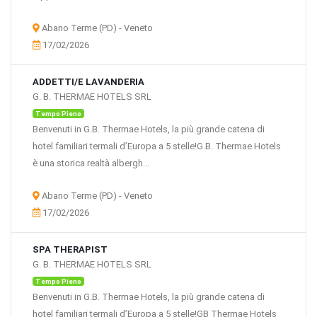
Grande distribuzione, distribuzione organizzata e servizi connessi
Abano Terme (PD) - Veneto
Alberghi e ristoranti
17/02/2026
Trasporti
Turismo
Telecomunicazioni (servizi)
ADDETTI/E LAVANDERIA
Banche e parabancario
G. B. THERMAE HOTELS SRL
Assicurazioni
Tempo Pieno
Informatica, software, servizi EDP e attività connesse
Benvenuti in G.B. Thermae Hotels, la più grande catena di
Consulenza aziendale, attività professionali e servizi per le aziende
hotel familiari termali d’Europa a 5 stelle!G.B. Thermae Hotels
Pubblica amministrazione
è una storica realtà albergh...
Istruzione
Sanità e servizi sociali
Abano Terme (PD) - Veneto
Altre attività dei servizi
17/02/2026
Elettrodomestici
SPA THERAPIST
G. B. THERMAE HOTELS SRL
Tempo Pieno
Benvenuti in G.B. Thermae Hotels, la più grande catena di
hotel familiari termali d’Europa a 5 stelle!GB Thermae Hotels