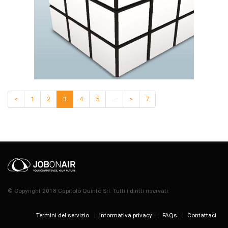
<
1
2
3
4
5
...
>
7
© Copyright 2018 Capitolo Quinto Srl. Tutti i diritti riservati.
Termini del servizio
Informativa privacy
FAQs
Contattaci