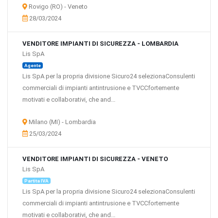
Rovigo (RO) - Veneto
Alberghi e ristoranti
28/03/2024
Trasporti
Turismo
Telecomunicazioni (servizi)
VENDITORE IMPIANTI DI SICUREZZA - LOMBARDIA
Banche e parabancario
Lis SpA
Assicurazioni
Agente
Informatica, software, servizi EDP e attività connesse
Lis SpA per la propria divisione Sicuro24 selezionaConsulenti
Consulenza aziendale, attività professionali e servizi per le aziende
commerciali di impianti antintrusione e TVCCfortemente
Pubblica amministrazione
motivati e collaborativi, che and...
Istruzione
Sanità e servizi sociali
Milano (MI) - Lombardia
Altre attività dei servizi
25/03/2024
Elettrodomestici
VENDITORE IMPIANTI DI SICUREZZA - VENETO
Lis SpA
Partita IVA
Lis SpA per la propria divisione Sicuro24 selezionaConsulenti
commerciali di impianti antintrusione e TVCCfortemente
motivati e collaborativi, che and...