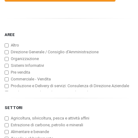
AREE
Altro
Direzione Generale / Consiglio d'Amministrazione
Organizzazione
Sistemi Informativi
Pre vendita
Commerciale - Vendita
Produzione e Delivery di servizi: Consulenza di Direzione Aziendale
Produzione e Delivery di servizi: ICT (Consulenza, Servizi
Professionali, Software)
Produzione e Delivery di servizi: Assicurazioni
SETTORI
Produzione e Delivery di servizi: Banche e Finanzarie
Agricoltura, silvicoltura, pesca e attività affini
Produzione e Delivery di servizi: Pubblicità
Estrazione di carbone, petrolio e minerali
Customer Service, Manutenzione e Assistenza tecnica
Alimentare e bevande
Marketing / Pubbliche Relazioni