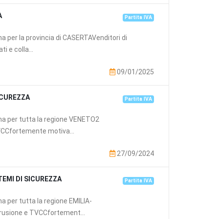
A
Partita IVA
ona per la provincia di CASERTAVenditori di
 e colla...
09/01/2025
ICUREZZA
Partita IVA
iona per tutta la regione VENETO2
TVCCfortemente motiva...
27/09/2024
TEMI DI SICUREZZA
Partita IVA
na per tutta la regione EMILIA-
rusione e TVCCfortement...