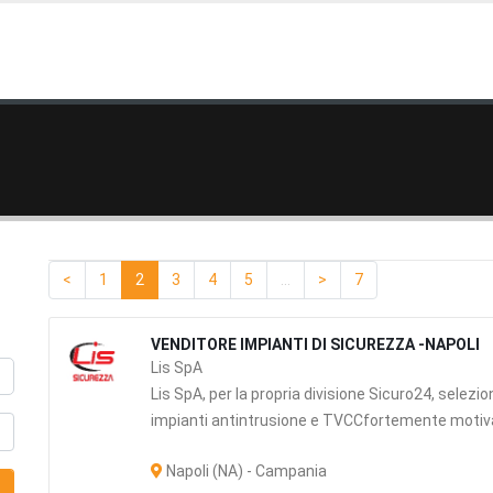
<
1
2
3
4
5
...
>
7
VENDITORE IMPIANTI DI SICUREZZA -NAPOLI
Lis SpA
Lis SpA, per la propria divisione Sicuro24, selezio
impianti antintrusione e TVCCfortemente motivati
Napoli (NA) - Campania