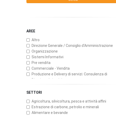
AREE
Altro
Direzione Generale / Consiglio d'Amministrazione
Organizzazione
Sistemi Informativi
Pre vendita
Commerciale - Vendita
Produzione e Delivery di servizi: Consulenza di
Direzione Aziendale
Produzione e Delivery di servizi: ICT (Consulenza,
Servizi Professionali, Software)
SETTORI
Produzione e Delivery di servizi: Assicurazioni
Agricoltura, silvicoltura, pesca e attività affini
Produzione e Delivery di servizi: Banche e Finanzari
Estrazione di carbone, petrolio e minerali
Produzione e Delivery di servizi: Pubblicità
Alimentare e bevande
Customer Service, Manutenzione e Assistenza