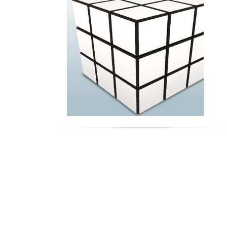
ed acqua
Edile, costruzioni e grandi opere
Commercio all'ingrosso e servizi connessi
Grande distribuzione, distribuzione organizzata e
servizi connessi
Alberghi e ristoranti
Trasporti
Turismo
Telecomunicazioni (servizi)
Banche e parabancario
Assicurazioni
Informatica, software, servizi EDP e attività
connesse
Consulenza aziendale, attività professionali e servi
per le aziende
Pubblica amministrazione
Istruzione
Sanità e servizi sociali
Altre attività dei servizi
Elettrodomestici