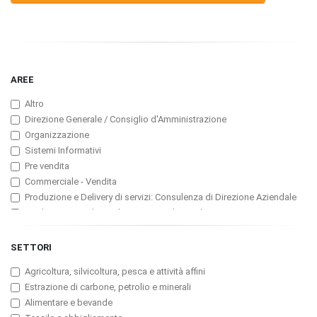
AREE
Altro
Direzione Generale / Consiglio d'Amministrazione
Organizzazione
Sistemi Informativi
Pre vendita
Commerciale - Vendita
Produzione e Delivery di servizi: Consulenza di Direzione Aziendale
Produzione e Delivery di servizi: ICT (Consulenza, Servizi
Professionali, Software)
Produzione e Delivery di servizi: Assicurazioni
SETTORI
Produzione e Delivery di servizi: Banche e Finanzarie
Agricoltura, silvicoltura, pesca e attività affini
Produzione e Delivery di servizi: Pubblicità
Estrazione di carbone, petrolio e minerali
Customer Service, Manutenzione e Assistenza tecnica
Alimentare e bevande
Marketing / Pubbliche Relazioni