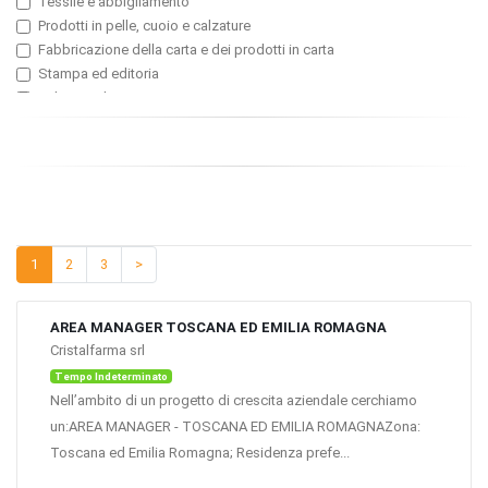
Tessile e abbigliamento
Produzione Industriale / Manufacturing
Prodotti in pelle, cuoio e calzature
Acquisti / Approvvigionamenti/ Procurement
Fabbricazione della carta e dei prodotti in carta
Progettazione / Integrazione / Ricerca & Sviluppo (Industria)
Stampa ed editoria
Logistica
Industria chimica
Risorse umane / Personale
Gomma e materie plastiche
Produzione e Delivery di servizi: Turismo / Alberghi
Industria farmaceutica e cosmetici
Amministrazione Finanza e Controllo
Vetro, ceramica, cemento
Produzione e Delivery di servizi: Altri settori
Metallurgia, Trattamenti superficiali e fonderie
Qualità
Macchine, apparecchi meccanici e servizi connessi
Segreteria
Impiantistica
Servizi Generali Sicurezza e Ambiente
1
2
3
>
Elaboratori, computer, sistemi informatici e macchine per ufficio
Apparecchi per telecomunicazione, elettrici
Occhialeria, strumenti ottici e attrezzature fotografiche
AREA MANAGER TOSCANA ED EMILIA ROMAGNA
Autoveicoli e altri mezzi di trasporto
Cristalfarma srl
Arredo, mobili e industria del legno
Tempo Indeterminato
Industria manifatturiera varia
Nell’ambito di un progetto di crescita aziendale cerchiamo
Produzione e distribuzione di energia elettrica, gas ed acqua
un:AREA MANAGER - TOSCANA ED EMILIA ROMAGNAZona:
Edile, costruzioni e grandi opere
Toscana ed Emilia Romagna; Residenza prefe...
Commercio all'ingrosso e servizi connessi
Grande distribuzione, distribuzione organizzata e servizi connessi