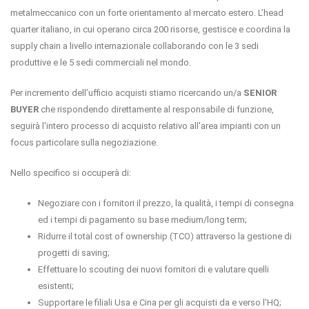
metalmeccanico con un forte orientamento al mercato estero.
L’head
quarter italiano, in cui operano circa 200 risorse, gestisce e coordina la
supply chain a livello internazionale collaborando con le 3 sedi
produttive e le 5 sedi commerciali nel mondo.
Per incremento dell’ufficio acquisti stiamo ricercando un/a
SENIOR
BUYER
che
rispondendo direttamente al responsabile di funzione,
seguirà l'intero processo di acquisto relativo all'area impianti con un
focus particolare
sulla negoziazione.
Nello specifico si occuperà di:
Negoziare con i fornitori il prezzo, la qualità, i tempi di consegna
ed i tempi di pagamento su
base medium/long term
;
Ridurre il total cost of ownership (TCO) attraverso la gestione di
progetti di saving;
Effettuare lo scouting dei nuovi fornitori di e valutare quelli
esistenti;
Supportare le filiali Usa e Cina per gli acquisti da e verso l'HQ;