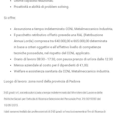
Ottime capacità relazionali;
Proattività e abilità di problem solving.
Si offre:
Assunzione a tempo indeterminato CCNL Metalmeccanico Industria;
ll pacchetto retributivo offerto prevede una RAL (Retribuzione
Annua Lorda) compresa tra €40.000,00 e €65.000,00 determinata
in base a criteri oggettivi e all'effettivo livello di competenze
tecniche possedute, nel rispetto del CCNL applicato.
Orario di lavoro 08:30 - 17:30, con pausa pranzo di un'ora dalle 12:30 
Mensa aziendale al costo per il dipendenti di €1,00;
Welfare e assistenza sanitaria da CCNL Metalmeccanico industria.
Luogo di lavoro: zona nord della provincia di Padova
365 gradi srl, società autorizzata a tempo indeterminato dal Ministero del Lavoro e delle
Politiche Sociali per l’attività di Ricerca e Selezione del Personale Prot.
39/0019383 del
10/09/2015.
I dati saranno trattati dai professionisti di 365 gradi srl esclusivamente ai fini di Ricerca di