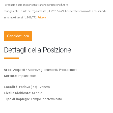
Personale e saranno conservati anche per ricerche future.
Sono garantiti i diritti del regolamento (UE) 2016/679. Le ricerche sono rivolte a persone di
entrambe i sessi (L.903/77).
Privacy
Candidati ora
Dettagli della Posizione
Area:
Acquisti / Approvvigionamenti/ Procurement
Settore:
Impiantistica
Località:
Padova (PD) - Veneto
Livello Richiesto:
Middle
Tipo di impiego:
Tempo Indeterminato