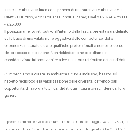
Fascia retributiva in linea con i principi di trasparenza retributiva della
Direttiva UE 2023/970: CCNL Cisal Anpit Turismo; Livello B2; RAL € 23.000
- € 26.000
Il posizionamento retributivo all'interno della fascia prevista sarà definito
sulla base di una valutazione oggettiva delle competenze, delle
esperienze maturate e delle qualifiche professionali emerse nel corso
del processo di selezione. Non richiediamo né prendiamo in
considerazione informazioni relative alla storia retributiva dei candidati.
Ci impegniamo a creare un ambiente sicuro e inclusivo, basato sul
rispetto reciproco e la valorizzazione delle diversità, offrendo pari
opportunità di lavoro a tutti i candidati qualificati a prescindere dal loro
genere.
Il presente annuncio è rivolto ad entrambi i sessi, ai sensi delle leggi 903/77 e 125/91, e a
persone di tutte le età e tutte le nazionalità, ai sensi dei decreti legislativi 215/03 e 216/03. I