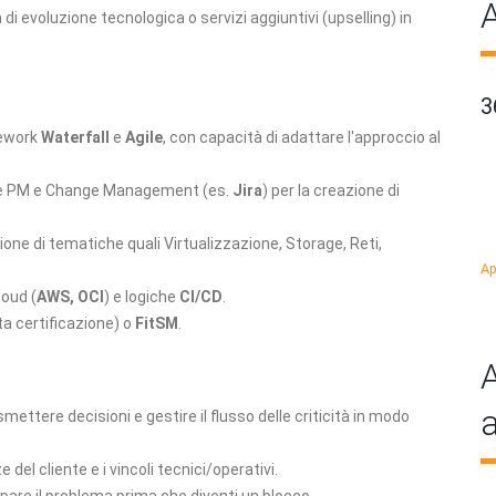
A
 di evoluzione tecnologica o servizi aggiuntivi (upselling) in
3
ework
Waterfall
e
Agile
, con capacità di adattare l'approccio al
ile PM e Change Management (es.
Jira
) per la creazione di
ne di tematiche quali Virtualizzazione, Storage, Reti,
Ap
oud (
AWS, OCI
) e logiche
CI/CD
.
ta certificazione) o
FitSM
.
A
a
mettere decisioni e gestire il flusso delle criticità in modo
 del cliente e i vincoli tecnici/operativi.