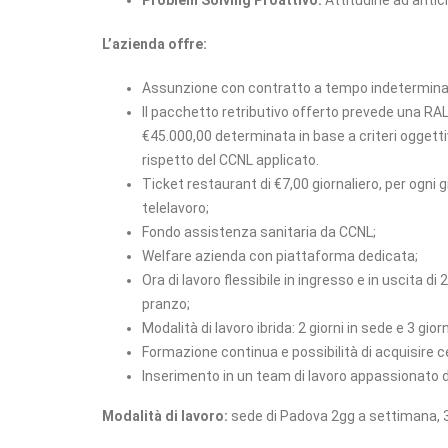
Problem Solving Proattivo:
Attitudine ad antici
L’azienda offre:
Assunzione con contratto a tempo indetermin
ll pacchetto retributivo offerto prevede una R
€45.000,00 determinata in base a criteri oggetti
rispetto del CCNL applicato.
Ticket restaurant di €7,00 giornaliero, per ogni 
telelavoro;
Fondo assistenza sanitaria da CCNL;
Welfare azienda con piattaforma dedicata;
Ora di lavoro flessibile in ingresso e in uscita di
pranzo;
Modalità di lavoro ibrida: 2 giorni in sede e 3 gio
Formazione continua e possibilità di acquisire ce
Inserimento in un team di lavoro appassionato d
Modalità di lavoro:
sede di Padova 2gg a settimana, 3