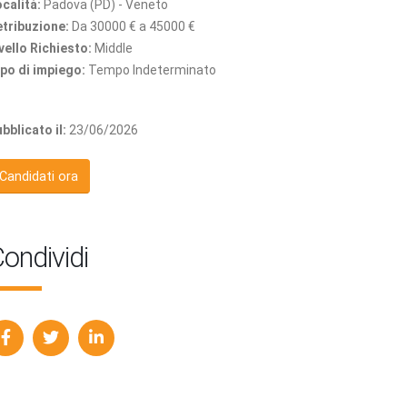
calità:
Padova (PD) - Veneto
tribuzione:
Da 30000 € a 45000 €
vello Richiesto:
Middle
po di impiego:
Tempo Indeterminato
bblicato il:
23/06/2026
Candidati ora
ondividi