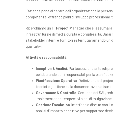
appassionata al mondo dell'informatica e in continua 
L'azienda pone al centro dell'organizzazione la person
competenze, offrendo piani di sviluppo professionali te
Ricerchiamo un
IT Project Manager
che si assuma la 
infrastrutturale di media durata e complessità. Sarai i
stakeholder interni e fornitori esterni, garantendo un 
qualitativi.
Attività e responsabilità:
Inception & Analisi:
Partecipazione ai tavoli pre
collaborando con i responsabili per la pianificazi
Pianificazione Operativa
: Definizione del proje
tecnici e gestione della documentazione trami
Governance & Controllo
: Gestione dei SAL, red
implementando tempestivi piani di mitigazione.
Gestione Escalation
: Interfaccia diretta con il
analisi d'impatto oggettive per supportare decis