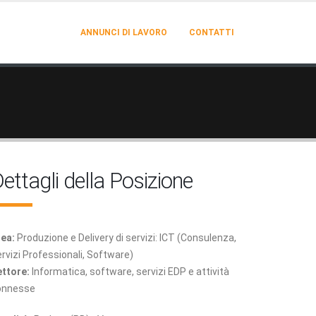
ANNUNCI DI LAVORO
CONTATTI
ettagli della Posizione
ea:
Produzione e Delivery di servizi: ICT (Consulenza,
rvizi Professionali, Software)
ttore:
Informatica, software, servizi EDP e attività
onnesse