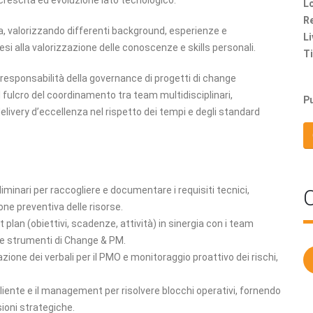
crescita ed evoluzione lato tecnologico.
Lo
Re
a, valorizzando differenti background, esperienze e
Li
si alla valorizzazione delle conoscenze e skills personali.
Ti
responsabilità della governance di progetti di change
l fulcro del coordinamento tra team multidisciplinari,
Pu
delivery d’eccellenza nel rispetto dei tempi e degli standard
liminari per raccogliere e documentare i requisiti tecnici,
C
one preventiva delle risorse.
ct plan (obiettivi, scadenze, attività) in sinergia con i team
te strumenti di Change & PM.
azione dei verbali per il PMO e monitoraggio proattivo dei rischi,
 cliente e il management per risolvere blocchi operativi, fornendo
ioni strategiche.