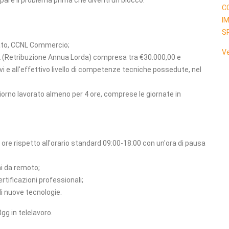
pare il problema prima che diventi un blocco.
C
I
S
ato, CCNL Commercio;
Ve
AL (Retribuzione Annua Lorda) compresa tra €30.000,00 e
vi e all'effettivo livello di competenze tecniche possedute, nel
giorno lavorato almeno per 4 ore, comprese le giornate in
 2 ore rispetto all'orario standard 09:00-18:00 con un'ora di pausa
rni da remoto;
rtificazioni professionali;
i nuove tecnologie.
gg in telelavoro.