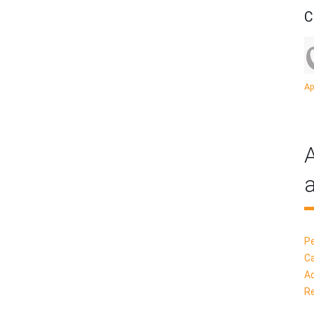
C
Ap
A
a
Pe
Ca
Ad
R