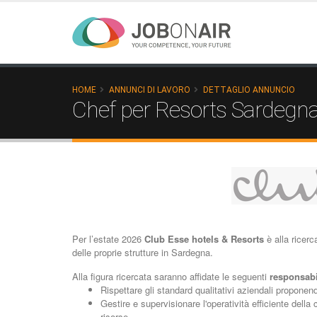
HOME
ANNUNCI DI LAVORO
DETTAGLIO ANNUNCIO
Chef per Resorts Sardegn
Per l’estate 2026
Club Esse hotels & Resorts
è alla ricerc
delle proprie strutture in Sardegna.
Alla figura ricercata saranno affidate le seguenti
responsabi
Rispettare gli standard qualitativi aziendali propone
Gestire e supervisionare l'operatività efficiente della
risorse