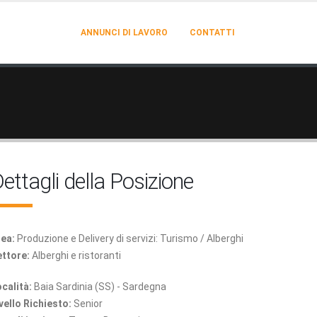
ANNUNCI DI LAVORO
CONTATTI
ettagli della Posizione
ea:
Produzione e Delivery di servizi: Turismo / Alberghi
ttore:
Alberghi e ristoranti
calità:
Baia Sardinia (SS) - Sardegna
vello Richiesto:
Senior