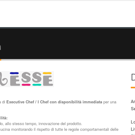
a
D
a di
Executive Chef / I Chef con disponibilità immediata
per una
Ar
Se
lità:
Lo
ndo, allo stesso tempo, innovazione del prodotto.
 cucina monitorando il rispetto di tutte le regole comportamentali delle
Li