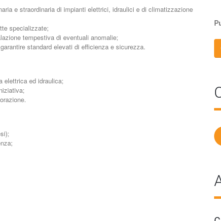
a e straordinaria di impianti elettrici, idraulici e di climatizzazione
Pu
tte specializzate;
alazione tempestiva di eventuali anomalie;
 garantire standard elevati di efficienza e sicurezza.
 elettrica ed idraulica;
C
iziativa;
borazione.
si);
enza;
A