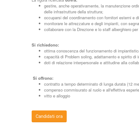
gestire, anche operativamente, la manutenzione ordinari
delle infrastrutture della struttura;
occuparsi del coordinamento con fornitori esterni e di
monitorare le attrezzature e degli impianti, con segn
collaborare con la Direzione e lo staff alberghiero per
Si richiedono:
ottima conoscenza del funzionamento di impiantistica
capacità di Problem soling, adattamento e spirito di in
doti di relazione interpersonale e attitudine alla colla
Si offrono:
contratto a tempo determinato di lunga durata (12 me
compenso commisurato al ruolo e all'effettiva esperi
vitto e alloggio
Candidati ora