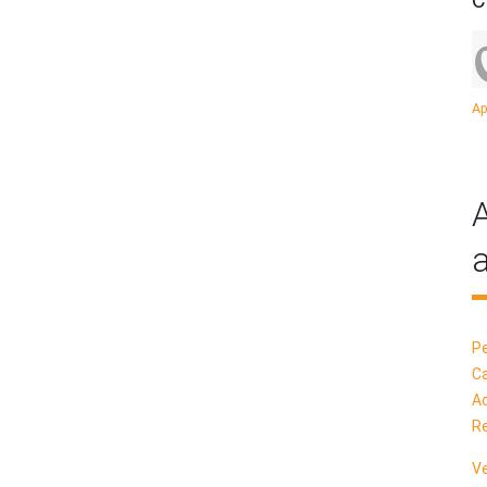
C
Ap
A
a
Pe
Ca
Ad
R
Ve