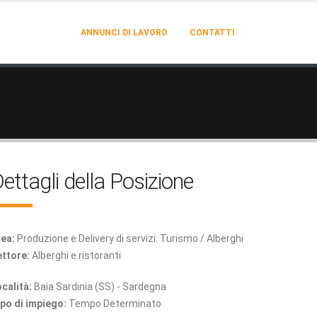
ANNUNCI DI LAVORO
CONTATTI
ettagli della Posizione
ea:
Produzione e Delivery di servizi: Turismo / Alberghi
ttore:
Alberghi e ristoranti
calità:
Baia Sardinia (SS) - Sardegna
po di impiego:
Tempo Determinato