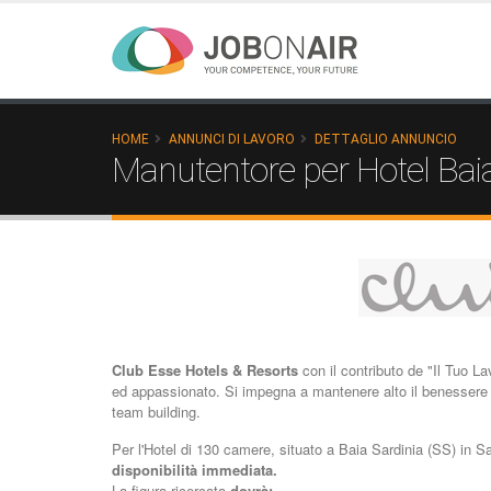
HOME
ANNUNCI DI LAVORO
DETTAGLIO ANNUNCIO
Manutentore per Hotel Baia
Club Esse Hotels & Resorts
con il contributo de "Il Tuo La
ed appassionato. Si impegna a mantenere alto il benessere 
team building.
Per l'Hotel di 130 camere, situato a Baia Sardinia (SS) in 
disponibilità immediata.
La figura ricercata
dovrà: