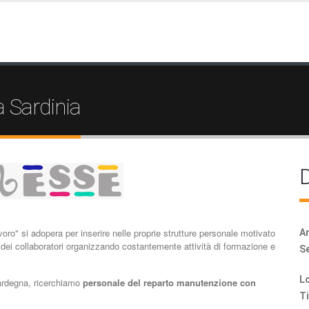
 Sardinia
D
voro" si adopera per inserire nelle proprie strutture personale motivato
Ar
dei collaboratori organizzando costantemente attività di formazione e
Se
Lo
Sardegna, ricerchiamo
personale
del reparto manutenzione con
Ti