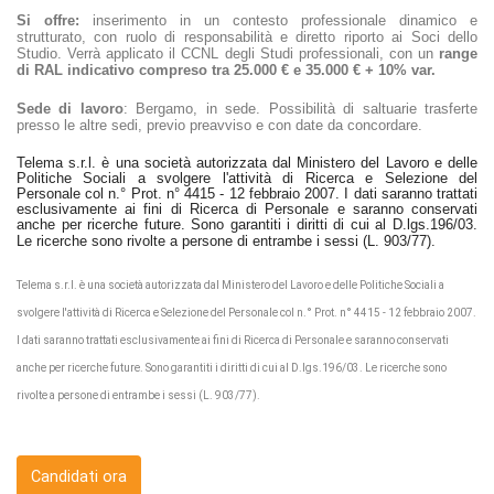
Si offre:
inserimento in un contesto professionale dinamico e
strutturato, con ruolo di responsabilità e diretto riporto ai Soci dello
Studio. Verrà applicato il CCNL degli Studi professionali, con un
range
di RAL indicativo compreso tra 25.000 € e 35.000 € + 10% var.
Sede di lavoro
: Bergamo, in sede. Possibilità di saltuarie trasferte
presso le altre sedi, previo preavviso e con date da concordare.
Telema s.r.l. è una società autorizzata dal Ministero del Lavoro e delle
Politiche Sociali a svolgere l'attività di Ricerca e Selezione del
Personale col n.° Prot. n° 4415 - 12 febbraio 2007. I dati saranno trattati
esclusivamente ai fini di Ricerca di Personale e saranno conservati
anche per ricerche future. Sono garantiti i diritti di cui al D.lgs.196/03.
Le ricerche sono rivolte a persone di entrambe i sessi (L. 903/77).
Telema s.r.l. è una società autorizzata dal Ministero del Lavoro e delle Politiche Sociali a
svolgere l'attività di Ricerca e Selezione del Personale col n.° Prot. n° 4415 - 12 febbraio 2007.
I dati saranno trattati esclusivamente ai fini di Ricerca di Personale e saranno conservati
anche per ricerche future. Sono garantiti i diritti di cui al D.lgs.196/03. Le ricerche sono
rivolte a persone di entrambe i sessi (L. 903/77).
Candidati ora