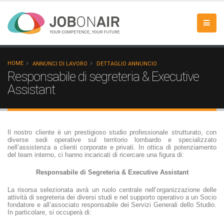
HOME
ANNUNCI DI LAVORO
DETTAGLIO ANNUNCIO
Responsabile di segreteria & Executive
Assistant
Il nostro cliente è un prestigioso studio professionale strutturato, con
diverse sedi operative sul territorio lombardo e specializzato
nell’assistenza a clienti corporate e privati. In ottica di potenziamento
del team interno, ci hanno incaricati di ricercare una figura di:
Responsabile di Segreteria & Executive Assistant
La risorsa selezionata avrà un ruolo centrale nell’organizzazione delle
attività di segreteria dei diversi studi e nel supporto operativo a un Socio
fondatore e all’associato responsabile dei Servizi Generali dello Studio.
In particolare, si occuperà di: