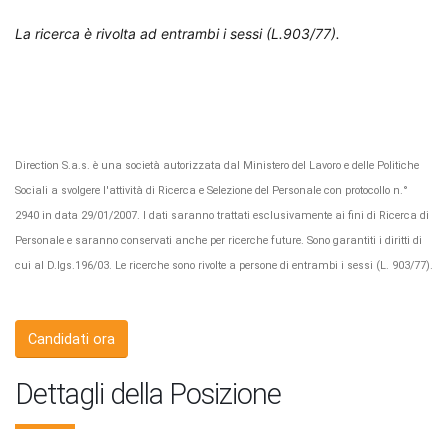
La ricerca è rivolta ad entrambi i sessi (L.903/77).
Direction S.a.s. è una società autorizzata dal Ministero del Lavoro e delle Politiche
Sociali a svolgere l'attività di Ricerca e Selezione del Personale con protocollo n.°
2940 in data 29/01/2007. I dati saranno trattati esclusivamente ai fini di Ricerca di
Personale e saranno conservati anche per ricerche future. Sono garantiti i diritti di
cui al D.lgs.196/03. Le ricerche sono rivolte a persone di entrambi i sessi (L. 903/77).
Candidati ora
Dettagli della Posizione