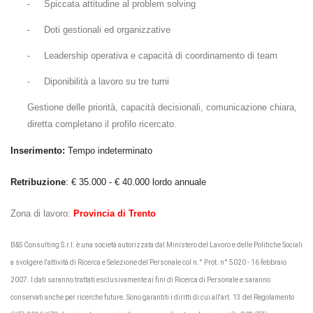
-
Spiccata attitudine al problem solving
-
Doti gestionali ed organizzative
-
Leadership operativa e capacità di coordinamento di team
-
Diponibilità a lavoro su tre turni
Gestione delle priorità, capacità decisionali, comunicazione chiara,
diretta
completano il profilo ricercato.
Inserimento:
Tempo indeterminato
Retribuzione
: € 35.000 - € 40.000 lordo annuale
Zona di lavoro:
Provincia di Trento
B&S Consulting S.r.l. è una società autorizzata dal Ministero del Lavoro e delle Politiche Sociali
a svolgere l'attività di Ricerca e Selezione del Personale col n.° Prot. n° 5020 - 16 febbraio
2007. I dati saranno trattati esclusivamente ai fini di Ricerca di Personale e saranno
conservati anche per ricerche future. Sono garantiti i diritti di cui all'art. 13 del Regolamento