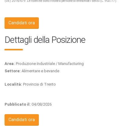
(UE) 2016/679. Le ricerche sono rivolte a persone di entrambe i sessi (L. 903/77).
Candidati ora
Dettagli della Posizione
Area:
Produzione Industriale / Manufacturing
Settore:
Alimentare e bevande
Località:
Provincia di Trento
Pubblicato il:
04/08/2026
Candidati ora