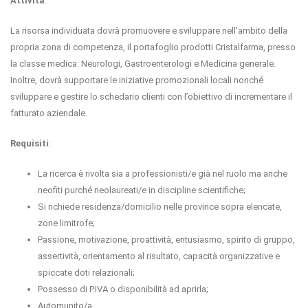
Attività
:
La risorsa individuata dovrà promuovere e sviluppare nell’ambito della
propria zona di competenza, il portafoglio prodotti Cristalfarma, presso
la classe medica: Neurologi, Gastroenterologi e Medicina generale.
Inoltre, dovrà supportare le iniziative promozionali locali nonché
sviluppare e gestire lo schedario clienti con l’obiettivo di incrementare il
fatturato aziendale.
Requisiti
:
La ricerca è rivolta sia a professionisti/e già nel ruolo ma anche
neofiti purché neolaureati/e in discipline scientifiche;
Si richiede residenza/domicilio nelle province sopra elencate,
zone limitrofe;
Passione, motivazione, proattività, entusiasmo, spirito di gruppo,
assertività, orientamento al risultato, capacità organizzative e
spiccate doti relazionali;
Possesso di P.IVA o disponibilità ad aprirla;
Automunito/a.