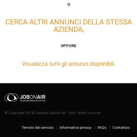
O
CERCA ALTRI ANNUNCI DELLA STESSA
AZIENDA,
OPPURE
Visualizza tutti gli annunci disponibili.
© Copyright 2018 Capitolo Quinto Srl. Tutti i diritti riservati.
Termini del servizio
Informativa privacy
FAQs
Contattaci