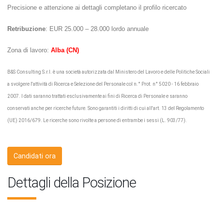
Precisione e attenzione ai dettagli completano il profilo ricercato
Retribuzione
: EUR 25.000 – 28.000 lordo annuale
Zona di lavoro:
Alba (CN)
B&S Consulting S.r.l. è una società autorizzata dal Ministero del Lavoro e delle Politiche Sociali
a svolgere l'attività di Ricerca e Selezione del Personale col n.° Prot. n° 5020 - 16 febbraio
2007. I dati saranno trattati esclusivamente ai fini di Ricerca di Personale e saranno
conservati anche per ricerche future. Sono garantiti i diritti di cui all'art. 13 del Regolamento
(UE) 2016/679. Le ricerche sono rivolte a persone di entrambe i sessi (L. 903/77).
Candidati ora
Dettagli della Posizione