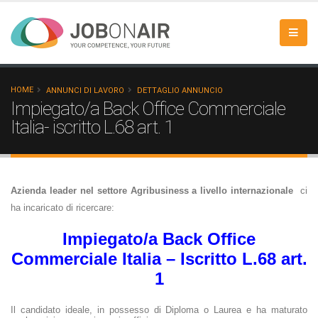
HOME
ANNUNCI DI LAVORO
DETTAGLIO ANNUNCIO
Impiegato/a Back Office Commerciale
Italia- iscritto L.68 art. 1
Azienda leader nel settore Agribusiness a livello internazionale
ci
ha incaricato di ricercare:
Impiegato/a Back Office
Commerciale Italia – Iscritto L.68 art.
1
Il candidato ideale, in possesso di Diploma o Laurea e ha maturato