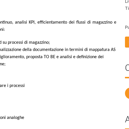
Li
Ti
tinuo, analisi KPI, efficientamento dei flussi di magazzino e
Pu
ni:
d su processi di magazzino;
rmalizzazione della documentazione in termini di mappatura AS
miglioramento, proposta TO BE e analisi e definizione dei
one;
C
re i processi
A
ioni analoghe