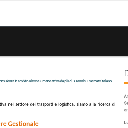
D
 consulenza in ambito Risorse Umane attiva da più di 30 anni sul mercato italiano.
Ar
Se
a nel settore dei trasporti e logistica, siamo alla ricerca di
or
Lo
re Gestionale