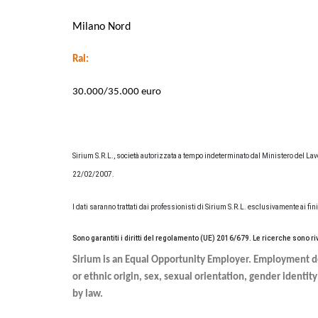
Milano Nord
Ral:
30.000/35.000 euro
Sirium S.R.L., società autorizzata a tempo indeterminato dal Ministero del Lavoro
22/02/2007
.
I dati saranno trattati dai professionisti di Sirium S.R.L. esclusivamente ai fi
Sono garantiti i diritti del regolamento (UE) 2016/679. Le ricerche sono r
Sirium is an Equal Opportunity Employer. Employment dec
or ethnic origin, sex, sexual orientation, gender identity
by law.