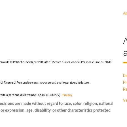
Ap
A
a
 e delle Politiche Sociali per l’attività di Ricerca e Selezione del Personale Prot. 5570 del
Di
P
ni di Ricerca di Personale e saranno conservati anche per ricerche future.
Re
ivolte a persone di entrambe i sessi (L.903/77).
Privacy
Ve
isions are made without regard to race, color, religion, national
 or expression, age, disability, or other characteristics protected