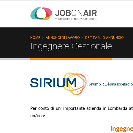
HOME
ANNUNCI DI LAVORO
DETTAGLIO ANNUNCIO
Ingegnere Gestionale
Sirium S.R.L. è una società di
Per conto di un’ importante azienda in Lombarda attiv
un/una:
Ingegne