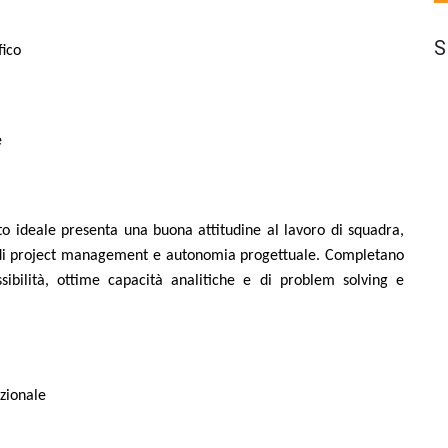
S
fico
e
to ideale presenta una buona attitudine al lavoro di squadra,
à di project management e autonomia progettuale. Completano
ssibilità, ottime capacità analitiche e di problem solving e
azionale