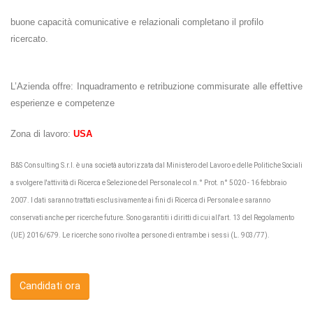
buone capacità comunicative e relazionali completano il profilo
ricercato.
L’Azienda offre: Inquadramento e retribuzione commisurate alle effettive
esperienze e competenze
Zona di lavoro:
USA
B&S Consulting S.r.l. è una società autorizzata dal Ministero del Lavoro e delle Politiche Sociali
a svolgere l'attività di Ricerca e Selezione del Personale col n.° Prot. n° 5020 - 16 febbraio
2007. I dati saranno trattati esclusivamente ai fini di Ricerca di Personale e saranno
conservati anche per ricerche future. Sono garantiti i diritti di cui all'art. 13 del Regolamento
(UE) 2016/679. Le ricerche sono rivolte a persone di entrambe i sessi (L. 903/77).
Candidati ora