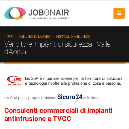
HOME
ANNUNCI DI LAVORO
DETTAGLIO ANNUNCIO
Venditore impianti di sicurezza - Valle
d'Aosta
Sicuro24
Lis SpA per la propria divisione
seleziona
Consulenti commerciali di impianti
antintrusione e TVCC