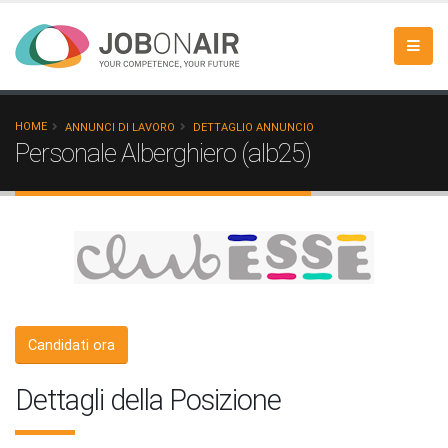
HOME
ANNUNCI DI LAVORO
DETTAGLIO ANNUNCIO
Personale Alberghiero (alb25)
Candidati ora
Dettagli della Posizione