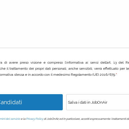
ara di avere preso visione e compreso l’informativa ai sensi dell’art. 13 del
che il trattamento dei propri dati personali, anche sensibili, verrà effettuato per 
nformativa stessa e in accordo con il medesimo Regolamento (UE) 2016/679.
*
andidati
mini del servizio
e la
Privacy Policy
di JobOnAir, ed in particolare, accetti espressamente i trattamenti de