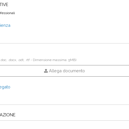
TIVE
fessionali
rienza
 .doc, .docx, .odt, .rtf - Dimensione massima: 5MB)
Allega documento
legato
TAZIONE