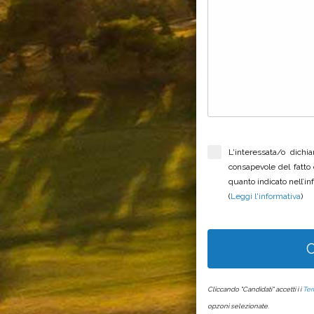
L'interessata/o dichi
consapevole del fatto 
quanto indicato nell’i
(
Leggi l'informativa
)
C
Cliccando "Candidati" accetti i i
Ter
opzoni selezionate.