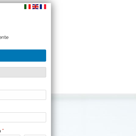
ente
ta
*