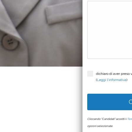
dichiaro di aver preso 
(
Leggi l'informativa
)
C
Cliccando "Candidati" accetti i i
Ter
opzoni selezionate.