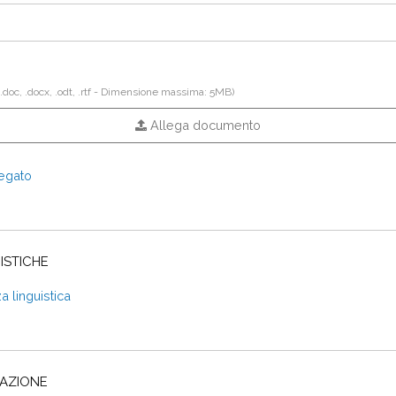
 .doc, .docx, .odt, .rtf - Dimensione massima: 5MB)
Allega documento
legato
ISTICHE
 linguistica
TAZIONE