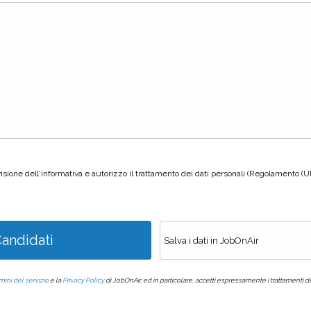
visione dell'informativa e autorizzo il trattamento dei dati personali (Regolamento (
andidati
mini del servizio
e la
Privacy Policy
di JobOnAir, ed in particolare, accetti espressamente i trattamenti de