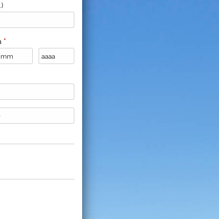
.)
ta
*