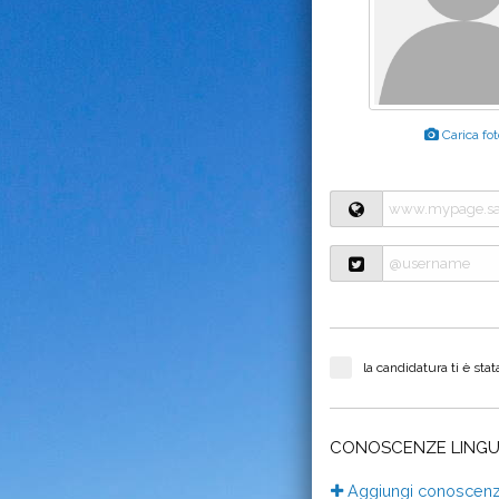
Carica fot
la candidatura ti è sta
CONOSCENZE LINGU
Aggiungi conoscenza