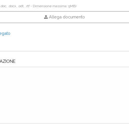
 .doc, .docx, .odt, .rtf - Dimensione massima: 5MB)
Allega documento
legato
TAZIONE