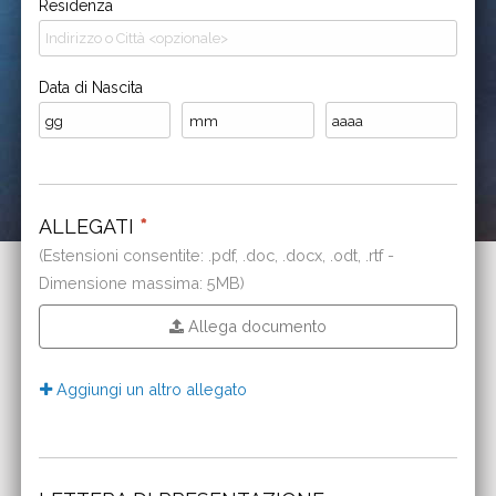
Residenza
Data di Nascita
ALLEGATI
*
(Estensioni consentite: .pdf, .doc, .docx, .odt, .rtf -
Dimensione massima: 5MB)
Allega documento
Aggiungi un altro allegato