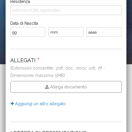
Residenza
Data di Nascita
ALLEGATI
*
(Estensioni consentite: .pdf, .doc, .docx, .odt, .rtf -
Dimensione massima: 5MB)
Allega documento
Aggiungi un altro allegato